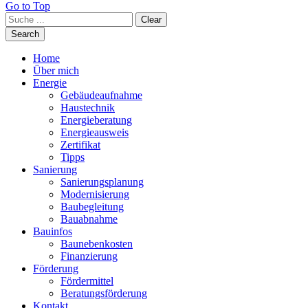
Go to Top
Clear
Search
Home
Über mich
Energie
Gebäudeaufnahme
Haustechnik
Energieberatung
Energieausweis
Zertifikat
Tipps
Sanierung
Sanierungsplanung
Modernisierung
Baubegleitung
Bauabnahme
Bauinfos
Baunebenkosten
Finanzierung
Förderung
Fördermittel
Beratungsförderung
Kontakt