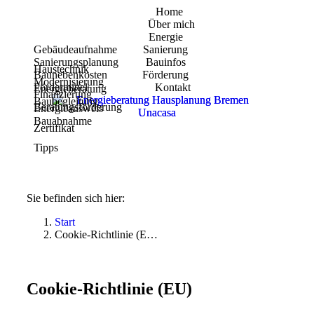
Home
Über mich
Energie
Gebäudeaufnahme
Sanierung
Sanierungsplanung
Bauinfos
Haustechnik
Baunebenkosten
Förderung
Modernisierung
Fördermittel
Kontakt
Energieberatung
Finanzierung
Baubegleitung
Beratungsförderung
Energieausweis
Bauabnahme
Zertifikat
Tipps
Sie befinden sich hier:
Start
Cookie-Richtlinie (E…
Cookie-Richtlinie (EU)